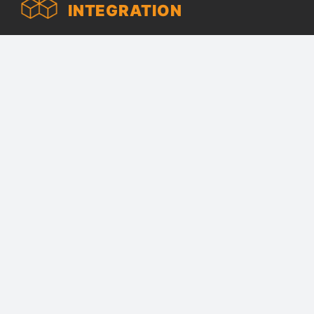
INTEGRATION
Einfacher Datenexport für mehr Flexibilität.
Exportieren Sie Vergabedaten in
Tabellenkalkulationen für externe Bearbeitung.
AUTOMATISIERTE
VERGABELEISTUNGEN
Leistungsverzeichnisse schnell und zuverlässig
erstellen. ArchiAVA generiert Vergabeunterlagen
für Einzel- oder Mehrfachvergabe auf Knopfdruck.